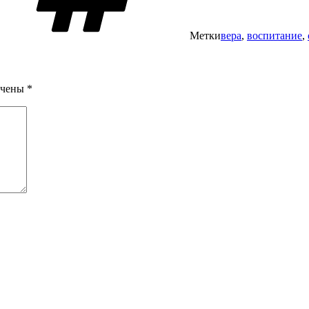
Метки
вера
,
воспитание
,
ечены
*