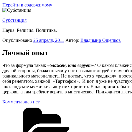
Перейти к содержимому
Субстанция
Наука. Религия. Политика.
Опубликовано
25 апреля, 2011
Автор:
Владимир Ощепков
Личный опыт
Что за формула такая:
«блажен, кто верует»
? О каком блаженс
другой стороны, блаженными у нас называют людей с изменённ
радикального материалиста. Не потому, что я «радикал», прос
себя ренегатом, ханжой, «Тартюфом». И вот, я уже не чувству
шотландские мужички: так у них принято. У нас принято быть 
церковь, а там требуют верить в мистическое. Приходится лгать
Комментариев нет