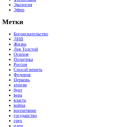
Экология
Эфир
Метки
Богоискательство
ДНВ
Жизнь
Лев Толстой
Осипов
Политика
Россия
Способ верить
Федоров
Церковь
атеизм
бунт
вера
власть
война
воспитание
государство
грех
идеи