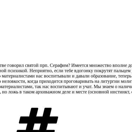
тве говорил святой прп. Серафим? Имеется множество вполне д
ой психикой. Неприятно, если тебе вдогонку покрутят пальцем 
то материалистами нас воспитывали и давали образование, тепер
ю неловкости, когда приходится проговаривать на литургии мол
материалистами, так нас воспитывают и учат. Мы знаем о наличи
, но ложь в таком архиважном деле и месте (основной инстинкт, о