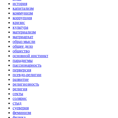
история
капитализм
коммунизм
коррупция
кризис
культура
материализм
матриархат
образ мысли
общее дело
общество
основной инстинкт
парадигмы
пассионарность
перверсия
псевдо-религии
развитие
религиозность
религия
секты
солярис
стыд
суеверия
феминизм
физика