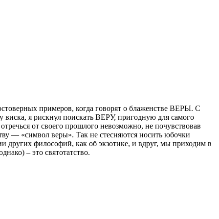
остоверных примеров, когда говорят о блаженстве ВЕРЫ. С
у виска, я рискнул поискать ВЕРУ, пригодную для самого
ь отречься от своего прошлого невозможно, не почувствовав
итву — «символ веры». Так не стесняются носить юбочки
и других философий, как об экзотике, и вдруг, мы приходим в
днако) – это святотатство.