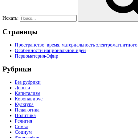
Искать:
Страницы
Пространство, время, материальность электромагнитного
Особенности национальной идеи
Первоматерия-Эфир
Рубрики
Без рубрики
Деньги
Капитализм
Коронавирус
Культура
Педагогика
Политика
Религия
Семья
Социум
Философия