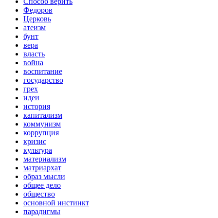
Способ верить
Федоров
Церковь
атеизм
бунт
вера
власть
война
воспитание
государство
грех
идеи
история
капитализм
коммунизм
коррупция
кризис
культура
материализм
матриархат
образ мысли
общее дело
общество
основной инстинкт
парадигмы