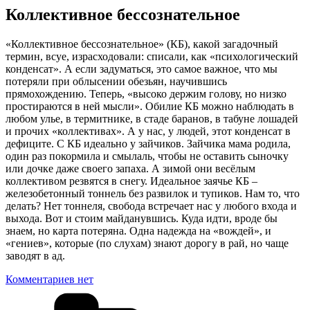
Коллективное бессознательное
«Коллективное бессознательное» (КБ), какой загадочный
термин, всуе, израсходовали: списали, как «психологический
конденсат». А если задуматься, это самое важное, что мы
потеряли при облысении обезьян, научившись
прямохождению. Теперь, «высоко держим голову, но низко
простираются в ней мысли». Обилие КБ можно наблюдать в
любом улье, в термитнике, в стаде баранов, в табуне лошадей
и прочих «коллективах». А у нас, у людей, этот конденсат в
дефиците. С КБ идеально у зайчиков. Зайчика мама родила,
один раз покормила и смылаль, чтобы не оставить сыночку
или дочке даже своего запаха. А зимой они весёлым
коллективом резвятся в снегу. Идеальное заячье КБ –
железобетонный тоннель без развилок и тупиков. Нам то, что
делать? Нет тоннеля, свобода встречает нас у любого входа и
выхода. Вот и стоим майданувшись. Куда идти, вроде бы
знаем, но карта потеряна. Одна надежда на «вождей», и
«гениев», которые (по слухам) знают дорогу в рай, но чаще
заводят в ад.
Комментариев нет