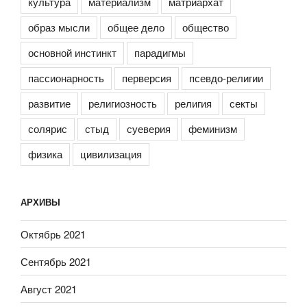
культура
материализм
матриархат
образ мысли
общее дело
общество
основной инстинкт
парадигмы
пассионарность
перверсия
псевдо-религии
развитие
религиозность
религия
секты
солярис
стыд
суеверия
феминизм
физика
цивилизация
АРХИВЫ
Октябрь 2021
Сентябрь 2021
Август 2021