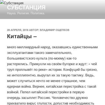
Перейти
СУБСТАНЦИЯ
к
Наука. Религия. Политика.
содержимому
ОПУБЛИКОВАНО
28 АПРЕЛЯ, 2018
АВТОР:
ВЛАДИМИР ОЩЕПКОВ
Китайцы –
много миллиардный народ, оказавшись единственными
эксплуатантами такого замечательного,
большевистского культа (по-моему) как-то
растерялись. Прижухли на своём бугорке и ждут: « чей
труп проплывёт по реке» истории. Конфуций бы грязно,
не интеллигентно, выругал их за такую тактику. Ведь,
может случиться нечто не менее страшное, чем
ядерная война. Вернее, китайская перестройка с такой
войной. Пепел китайской перестройки в первую
очередь засыплет Россию. Человечество дружно
прихватило вирус глупости, допустив необходимость