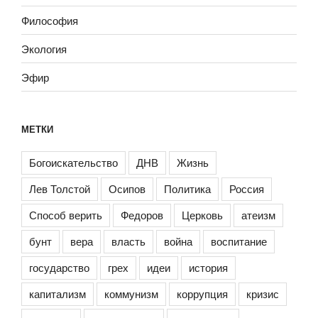
Философия
Экология
Эфир
МЕТКИ
Богоискательство
ДНВ
Жизнь
Лев Толстой
Осипов
Политика
Россия
Способ верить
Федоров
Церковь
атеизм
бунт
вера
власть
война
воспитание
государство
грех
идеи
история
капитализм
коммунизм
коррупция
кризис