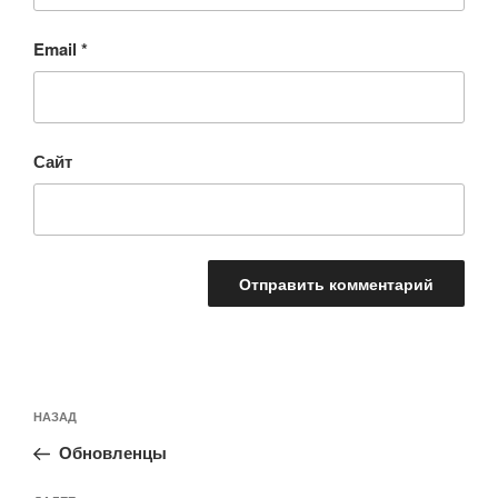
Email
*
Сайт
Навигация
Предыдущая
НАЗАД
по
запись:
записям
Обновленцы