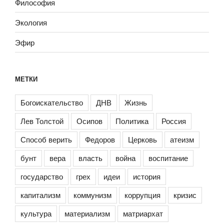
Философия
Экология
Эфир
МЕТКИ
Богоискательство
ДНВ
Жизнь
Лев Толстой
Осипов
Политика
Россия
Способ верить
Федоров
Церковь
атеизм
бунт
вера
власть
война
воспитание
государство
грех
идеи
история
капитализм
коммунизм
коррупция
кризис
культура
материализм
матриархат