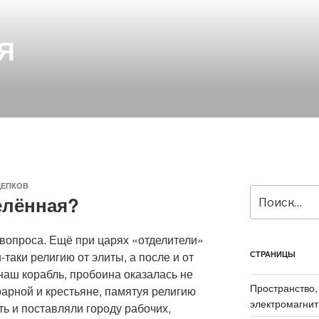
Я
ЩЕПКОВ
Искать:
елённая?
 вопроса. Ещё при царях «отделители»
таки религию от элиты, а после и от
СТРАНИЦЫ
наш корабль, пробоина оказалась не
Пространство,
арной и крестьяне, памятуя религию
электромагнит
ь и поставляли городу рабочих,