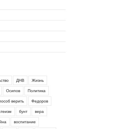
ьство
ДНВ
Жизнь
Осипов
Политика
пособ верить
Федоров
атеизм
бунт
вера
йна
воспитание