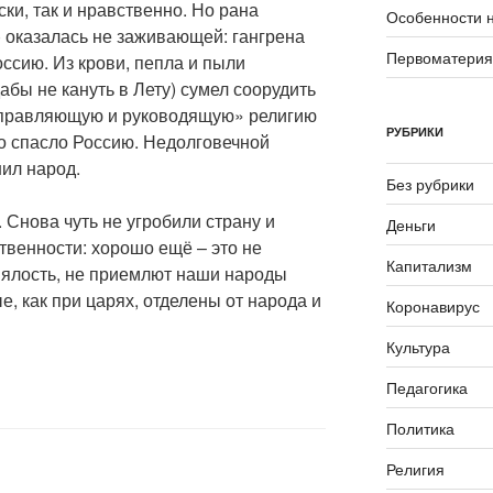
ки, так и нравственно. Но рана
Особенности 
) оказалась не заживающей: гангрена
Первоматери
ссию. Из крови, пепла и пыли
бы не кануть в Лету) сумел соорудить
направляющую и руководящую» религию
РУБРИКИ
то спасло Россию. Недолговечной
шил народ.
Без рубрики
Снова чуть не угробили страну и
Деньги
твенности: хорошо ещё – это не
Капитализм
вялость, не приемлют наши народы
е, как при царях, отделены от народа и
Коронавирус
Культура
Педагогика
Политика
Религия