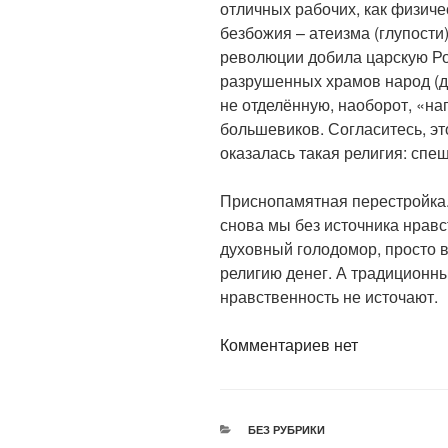
отличных рабочих, как физичес
безбожия – атеизма (глупости
революции добила царскую Ро
разрушенных храмов народ (да
не отделённую, наоборот, «
большевиков. Согласитесь, э
оказалась такая религия: спе
Приснопамятная перестройка. 
снова мы без источника нравс
духовный голодомор, просто 
религию денег. А традиционны
нравственность не источают.
Комментариев нет
РУБРИКИ
БЕЗ РУБРИКИ