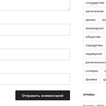
государство
капитализм
кризис
ку
матриархат
общество
парадигмы
перверсия
религиознос
солярис
физика
ц
АРХИВЫ
Октябрь 2021