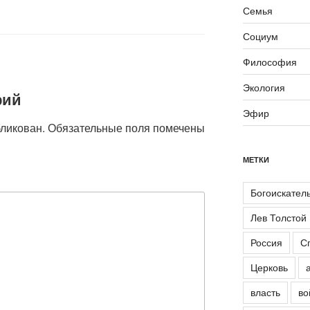
Семья
Социум
Философия
Экология
рий
Эфир
бликован.
Обязательные поля помечены
МЕТКИ
Богоискател
Лев Толстой
Россия
С
Церковь
власть
во