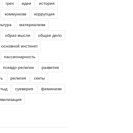
грех
идеи
история
коммунизм
коррупция
льтура
материализм
образ мысли
общее дело
основной инстинкт
пассионарность
псевдо-религии
развитие
ть
религия
секты
стыд
суеверия
феминизм
ивилизация