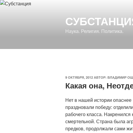
Перейти
к
СУБСТАНЦИ
содержимому
Наука. Религия. Политика.
ОПУБЛИКОВАНО
9 ОКТЯБРЯ, 2012
АВТОР:
ВЛАДИМИР О
Какая она, Неотд
Нет в нашей истории опаснее
праздновали победу: отделили-
рабочего класса. Накренился 
смертельной. Страна была агр
предков, продолжали сами жит