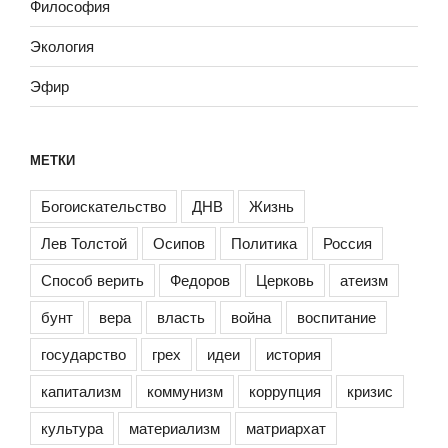
Философия
Экология
Эфир
МЕТКИ
Богоискательство
ДНВ
Жизнь
Лев Толстой
Осипов
Политика
Россия
Способ верить
Федоров
Церковь
атеизм
бунт
вера
власть
война
воспитание
государство
грех
идеи
история
капитализм
коммунизм
коррупция
кризис
культура
материализм
матриархат