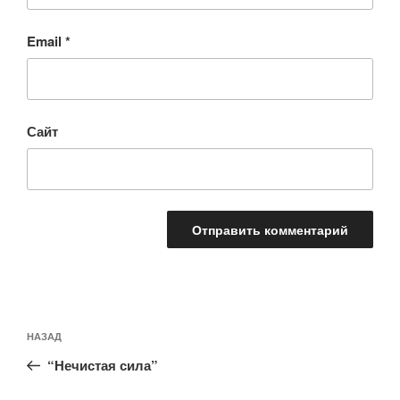
Email
*
Сайт
Навигация
Предыдущая
НАЗАД
по
запись:
записям
“Нечистая сила”