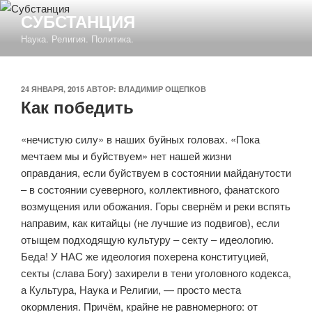
Перейти
СУБСТАНЦИЯ
к
Наука. Религия. Политика.
содержимому
ОПУБЛИКОВАНО
24 ЯНВАРЯ, 2015
АВТОР:
ВЛАДИМИР ОЩЕПКОВ
Как победить
«нечистую силу» в наших буйных головах. «Пока
мечтаем мы и буйствуем» нет нашей жизни
оправдания, если буйствуем в состоянии майданутости
– в состоянии суеверного, коллективного, фанатского
возмущения или обожания. Горы свернём и реки вспять
направим, как китайцы (не лучшие из подвигов), если
отыщем подходящую культуру – секту – идеологию.
Беда! У НАС же идеология похерена конституцией,
секты (слава Богу) захирели в тени уголовного кодекса,
а Культура, Наука и Религии, — просто места
окормления. Причём, крайне не равномерного: от