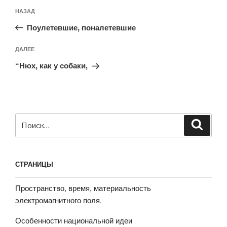
Навигация
Предыдущая
НАЗАД
по
запись:
записям
Поулетевшие, поналетевшие
Следующая
ДАЛЕЕ
запись
“Нюх, как у собаки,
Искать:
Поиск
СТРАНИЦЫ
Пространство, время, материальность
электромагнитного поля.
Особенности национальной идеи