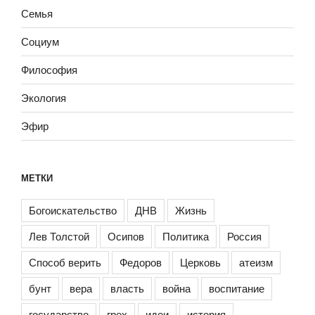
Семья
Социум
Философия
Экология
Эфир
МЕТКИ
Богоискательство
ДНВ
Жизнь
Лев Толстой
Осипов
Политика
Россия
Способ верить
Федоров
Церковь
атеизм
бунт
вера
власть
война
воспитание
государство
грех
идеи
история