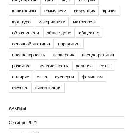
капитализм
коммунизм
коррупция
кризис
культура
материализм
матриархат
образ мысли
общее дело
общество
основной инстинкт
парадигмы
пассионарность
перверсия
псевдо-религии
развитие
религиозность
религия
секты
солярис
стыд
суеверия
феминизм
физика
цивилизация
АРХИВЫ
Октябрь 2021