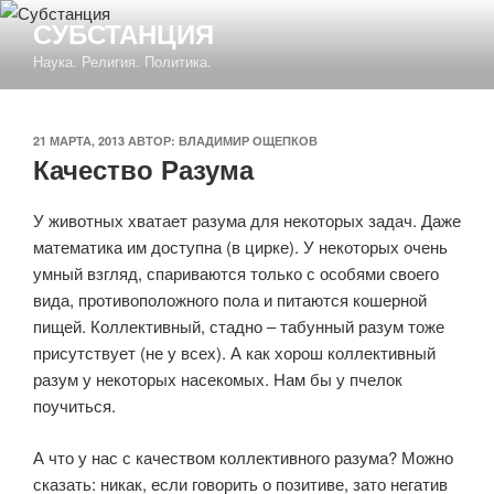
Перейти
СУБСТАНЦИЯ
к
Наука. Религия. Политика.
содержимому
ОПУБЛИКОВАНО
21 МАРТА, 2013
АВТОР:
ВЛАДИМИР ОЩЕПКОВ
Качество Разума
У животных хватает разума для некоторых задач. Даже
математика им доступна (в цирке). У некоторых очень
умный взгляд, спариваются только с особями своего
вида, противоположного пола и питаются кошерной
пищей. Коллективный, стадно – табунный разум тоже
присутствует (не у всех). А как хорош коллективный
разум у некоторых насекомых. Нам бы у пчелок
поучиться.
А что у нас с качеством коллективного разума? Можно
сказать: никак, если говорить о позитиве, зато негатив