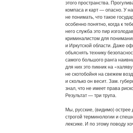
этого пространства. Прогулив
компаса и карт — опасно. У н
не понимать, что такое госуд
особенно понятно, когда к те
него служба это пир изголода
криминалистом для понимания
и Иркутской области. Даже о
объяснять технику безопаснос
самого большого ранга наивны
для них это пикник на «халяву
не скотобойня на свежем возду
и сколько он весит. Зам. губер
знал, что не имеет права риск
Результат — три трупа.
Мы, русские, (видимо) острее
строгой терминологии и спеш
лексике. И по этому поводу х