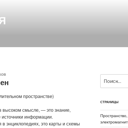
Я
КОВ
Искать:
мен
слительном пространстве)
СТРАНИЦЫ
в высоком смысле, — это знание,
Пространство,
е источники информации.
электромагнит
 в энциклопедиях, это карты и схемы