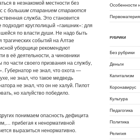
аться в незнакомой местности без
Особенности 
ас с
большим старанием стараются
Первоматери
арственная служба. Это становится
бе подходит круглолицый «гаишник»: для
вшейся по власти души. Не надо быть
РУБРИКИ
 трагических событий на Алтае
фисной уборщице рекомендуют
Без рубрики
ти в её деятельности, а чиновники
 по части своего призвания на службу,
Деньги
». Губернатор не знал, что охота —
Капитализм
хе, не знал, что такое медведь
натора не знал, что он не халуй. Пилот
Коронавирус
овать, но халуйство победило.
Культура
Педагогика
 других понимаем опасность дефицита
Политика
им,… прибегая к ненормативной
очется выразиться ненормативно.
Религия