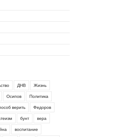
ьство
ДНВ
Жизнь
Осипов
Политика
пособ верить
Федоров
атеизм
бунт
вера
йна
воспитание