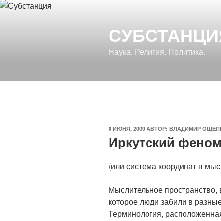
Перейти
к
СУБСТАНЦИ
содержимому
Наука. Религия. Политика.
ОПУБЛИКОВАНО
8 ИЮНЯ, 2009
АВТОР:
ВЛАДИМИР ОЩЕП
Иркутский фено
(или система координат в мы
Мыслительное пространство, 
которое люди забили в разны
Терминология, расположенная