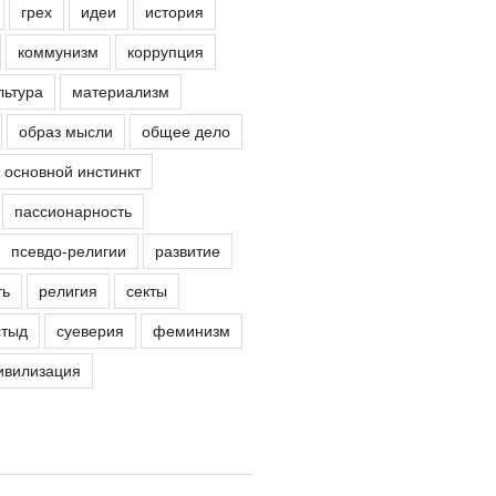
грех
идеи
история
коммунизм
коррупция
льтура
материализм
образ мысли
общее дело
основной инстинкт
пассионарность
псевдо-религии
развитие
ть
религия
секты
стыд
суеверия
феминизм
ивилизация