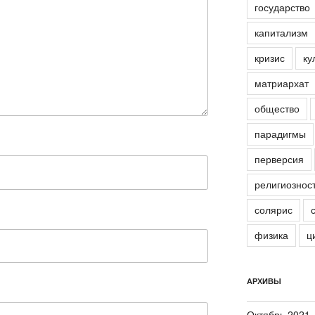
государство
капитализм
кризис
ку
матриархат
общество
парадигмы
перверсия
религиознос
солярис
физика
ц
АРХИВЫ
Октябрь 2021