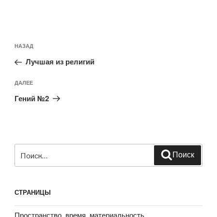
Навигация
Предыдущая
НАЗАД
по
запись:
записям
Лучшая из религий
Следующая
ДАЛЕЕ
запись
Гений №2
Искать:
Поиск
СТРАНИЦЫ
Пространство, время, материальность