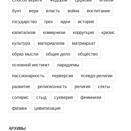
бунт
вера
власть
война
воспитание
государство
грех
идеи
история
капитализм
коммунизм
коррупция
кризис
культура
материализм
матриархат
образ мысли
общее дело
общество
основной инстинкт
парадигмы
пассионарность
перверсия
псевдо-религии
развитие
религиозность
религия
секты
солярис
стыд
суеверия
феминизм
физика
цивилизация
АРХИВЫ