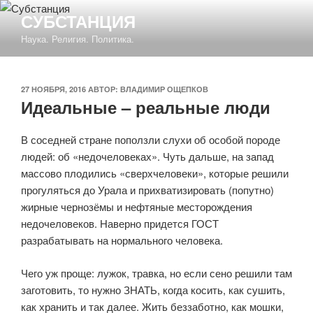
Перейти
СУБСТАНЦИЯ
к
Наука. Религия. Политика.
содержимому
ОПУБЛИКОВАНО
27 НОЯБРЯ, 2016
АВТОР:
ВЛАДИМИР ОЩЕПКОВ
Идеальные – реальные люди
В соседней стране поползли слухи об особой породе
людей: об «недочеловеках». Чуть дальше, на запад
массово плодились «сверхчеловеки», которые решили
прогуляться до Урала и прихватизировать (попутно)
жирные чернозёмы и нефтяные месторождения
недочеловеков. Наверно придется ГОСТ
разрабатывать на нормального человека.
Чего уж проще: лужок, травка, но если сено решили там
заготовить, то нужно ЗНАТЬ, когда косить, как сушить,
как хранить и так далее. Жить беззаботно, как мошки,