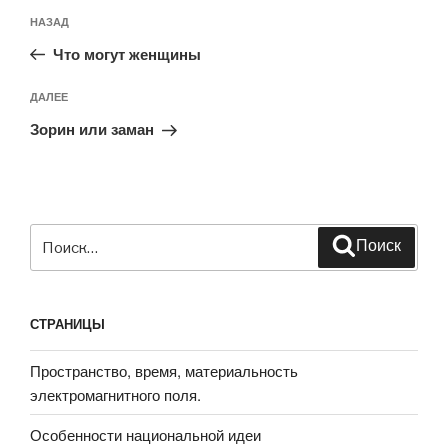
Навигация
Предыдущая
НАЗАД
по
запись:
записям
Что могут женщины
Следующая
ДАЛЕЕ
запись
Зорин или заман
Искать:
Поиск
СТРАНИЦЫ
Пространство, время, материальность
электромагнитного поля.
Особенности национальной идеи