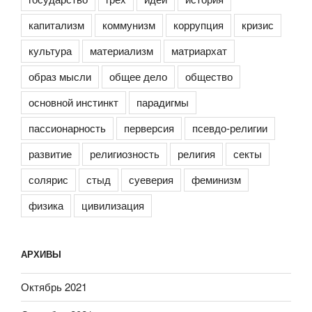
капитализм
коммунизм
коррупция
кризис
культура
материализм
матриархат
образ мысли
общее дело
общество
основной инстинкт
парадигмы
пассионарность
перверсия
псевдо-религии
развитие
религиозность
религия
секты
солярис
стыд
суеверия
феминизм
физика
цивилизация
АРХИВЫ
Октябрь 2021