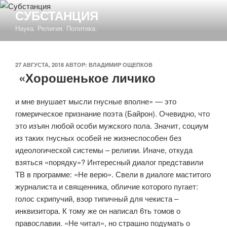
Перейти
СУБСТАНЦИЯ
к
Наука. Религия. Политика.
содержимому
ОПУБЛИКОВАНО
27 АВГУСТА, 2018
АВТОР:
ВЛАДИМИР ОЩЕПКОВ
«Хорошенькое личико
и мне внушает мысли гнусные вполне» — это
гомерическое признание поэта (Байрон). Очевидно, что
это изъян любой особи мужского пола. Значит, социум
из таких гнусных особей не жизнеспособен без
идеологической системы – религии. Иначе, откуда
взяться «порядку»? Интересный диалог представили
ТВ в программе: «Не верю». Свели в диалоге маститого
журналиста и священника, обличие которого пугает:
голос скрипучий, взор типичный для чекиста –
инквизитора. К тому же он написал 6ть томов о
православии. «Не читал», но страшно подумать о