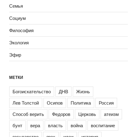
Семья
Социум
Философия
Экология
Эфир
МЕТКИ
Богоискательство
ДНВ
Жизнь
Лев Толстой
Осипов
Политика
Россия
Способ верить
Федоров
Церковь
атеизм
бунт
вера
власть
война
воспитание
государство
грех
идеи
история