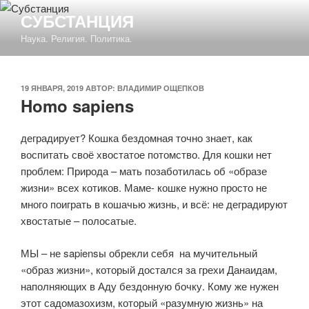
Перейти
СУБСТАНЦИЯ
к
Наука. Религия. Политика.
содержимому
ОПУБЛИКОВАНО
19 ЯНВАРЯ, 2019
АВТОР:
ВЛАДИМИР ОЩЕПКОВ
Homo sapiens
деградирует? Кошка бездомная точно знает, как
воспитать своё хвостатое потомство. Для кошки нет
проблем: Природа – мать позаботилась об «образе
жизни» всех котиков. Маме- кошке нужно просто не
много поиграть в кошачью жизнь, и всё: не деградируют
хвостатые – полосатые.
МЫ – не sapiensы обрекли себя на мучительный
«образ жизни», который достался за грехи Данаидам,
наполняющих в Аду бездонную бочку. Кому же нужен
этот садомазохизм, который «разумную жизнь» на