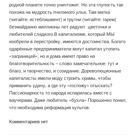
родной планете точно уничтожит. Но эта глупость так
похожа на мудрость пчелиного улья. Там матка
(читайте: истеблишмент) и трутни (читайте: гарем)
безмайданно миллионы лет радуют цветочки и
любителей сладкого.В капитализме, который МЫ
изобрели в перестройку, имеются достоинства. Богато
одарённые предприниматели могут капитал утопить
«заграницей», но и дома имеют право на
благотворительность – слово замечательное: тут и
благо, и творчество, и созидание. Дореволюционные
капиталисты имели моду строить храмы, чтобы
приманить удачу, а где эту «госпожу» отыскать?
Пассионарность то народа испарилась вместе с
ваучерами. Даже любитель «бухла» Порошенко понял,
что необходима реформация культов.
Комментариев нет