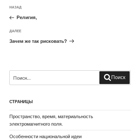
Навигация
Предыдущая
НАЗАД
по
запись:
записям
Религия,
Следующая
ДАЛЕЕ
запись
Зачем же так рисковать?
Искать:
Поиск
СТРАНИЦЫ
Пространство, время, материальность
электромагнитного поля.
Особенности национальной идеи