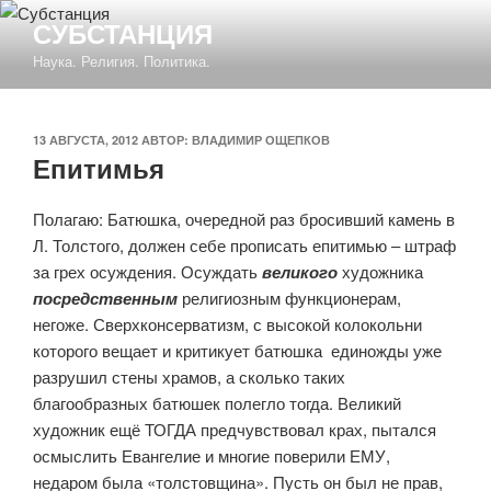
Перейти
СУБСТАНЦИЯ
к
Наука. Религия. Политика.
содержимому
ОПУБЛИКОВАНО
13 АВГУСТА, 2012
АВТОР:
ВЛАДИМИР ОЩЕПКОВ
Епитимья
Полагаю: Батюшка, очередной раз бросивший камень в
Л. Толстого, должен себе прописать епитимью – штраф
за грех осуждения. Осуждать
великого
художника
посредственным
религиозным функционерам,
негоже. Сверхконсерватизм, с высокой колокольни
которого вещает и критикует батюшка единожды уже
разрушил стены храмов, а сколько таких
благообразных батюшек полегло тогда. Великий
художник ещё ТОГДА предчувствовал крах, пытался
осмыслить Евангелие и многие поверили ЕМУ,
недаром была «толстовщина». Пусть он был не прав,