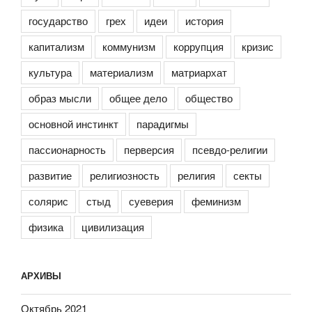
государство
грех
идеи
история
капитализм
коммунизм
коррупция
кризис
культура
материализм
матриархат
образ мысли
общее дело
общество
основной инстинкт
парадигмы
пассионарность
перверсия
псевдо-религии
развитие
религиозность
религия
секты
солярис
стыд
суеверия
феминизм
физика
цивилизация
АРХИВЫ
Октябрь 2021