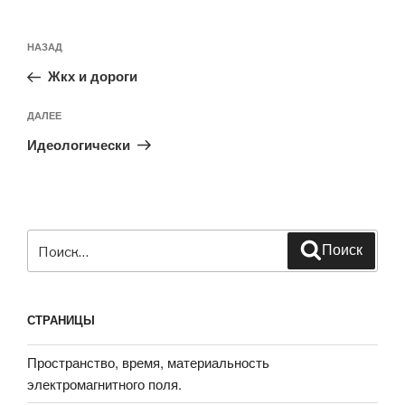
Навигация
Предыдущая
НАЗАД
по
запись:
записям
Жкх и дороги
Следующая
ДАЛЕЕ
запись
Идеологически
Искать:
Поиск
СТРАНИЦЫ
Пространство, время, материальность
электромагнитного поля.