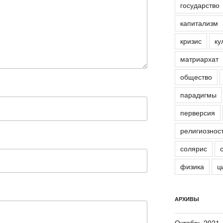
государство
капитализм
кризис
ку
матриархат
общество
парадигмы
перверсия
религиознос
солярис
физика
ц
АРХИВЫ
Октябрь 2021