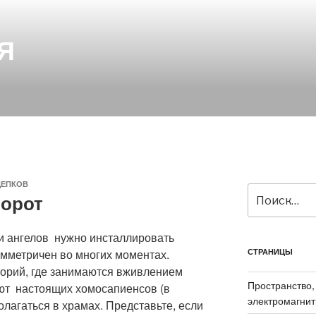
Я
ЩЕПКОВ
Искать:
борот
 и ангелов нужно инсталлировать
имметричен во многих моментах.
СТРАНИЦЫ
орий, где занимаются вживлением
Пространство,
ют настоящих хомосапиенсов (в
электромагнит
олагаться в храмах. Представьте, если