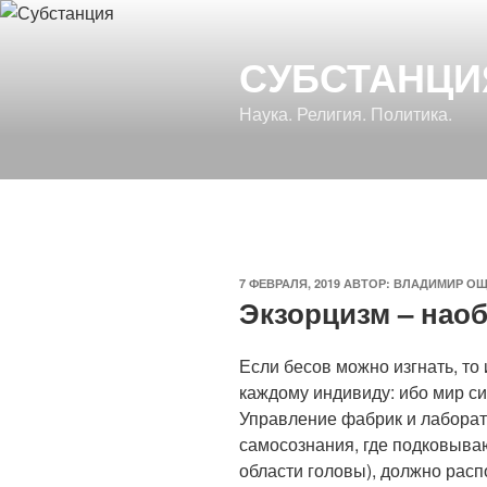
Перейти
к
СУБСТАНЦИ
содержимому
Наука. Религия. Политика.
ОПУБЛИКОВАНО
7 ФЕВРАЛЯ, 2019
АВТОР:
ВЛАДИМИР О
Экзорцизм – нао
Если бесов можно изгнать, то
каждому индивиду: ибо мир с
Управление фабрик и лаборат
самосознания, где подковыва
области головы), должно расп