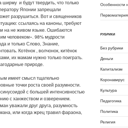
 ширму и будут твердить, что только
Особенности 
мператору Японии запрещали
Первоматери
может разрушиться. Вот и священников
итуацию: ссылаясь на каноны, требуют
и на не живом языке. Ошибаются
РУБРИКИ
мим человеком». 98% мудрости
да и только Слово, Знание,
Без рубрики
товать. Котёнок , волчонок, китёнок
ами, их мамам нужно только поиграть.
Деньги
благодарные природе.
Капитализм
ным имеет смысл тщательно
Коронавирус
овные точки роста своей разумности.
Культура
 синусоидой с большей интенсивностью
ению с ханжеством и озверением.
Педагогика
аман уважали друг друга, разумность
Политика
мана, или когда жрец травил фараона,
Религия