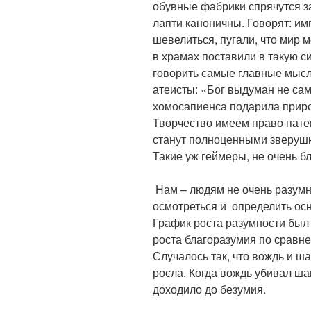
обувные фабрики спрячутся за
лапти каноничны. Говорят: и
шевелиться, пугали, что мир 
в храмах поставили в такую с
говорить самые главные мысл
атеисты: «Бог выдуман не са
хомосапиенса подарила приро
Творчество имеем право патен
станут полноценными зверушк
Такие уж геймеры, не очень 
Нам – людям не очень разум
осмотреться и определить осн
График роста разумности был
роста благоразумия по сравн
Случалось так, что вождь и ш
росла. Когда вождь убивал ша
доходило до безумия.