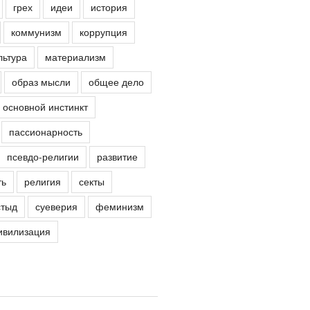
грех
идеи
история
коммунизм
коррупция
льтура
материализм
образ мысли
общее дело
основной инстинкт
пассионарность
псевдо-религии
развитие
ть
религия
секты
стыд
суеверия
феминизм
ивилизация