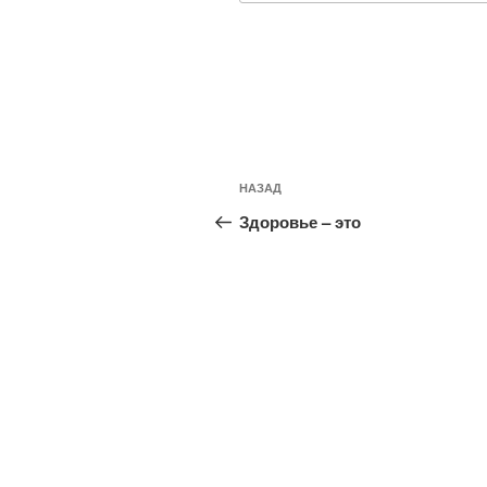
Навигация
Предыдущая
НАЗАД
по
запись:
Здоровье – это
записям