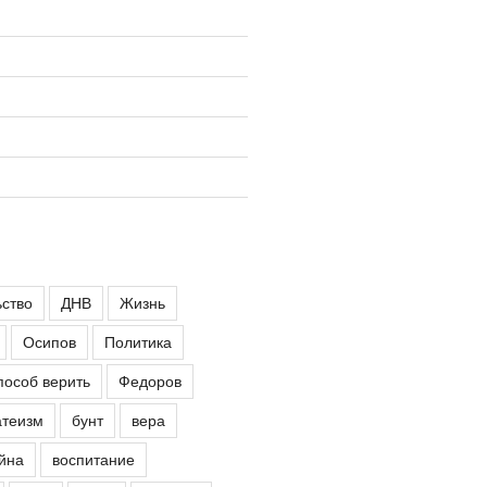
ьство
ДНВ
Жизнь
Осипов
Политика
пособ верить
Федоров
атеизм
бунт
вера
йна
воспитание