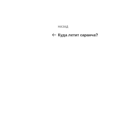
Навигация
Предыдущая
НАЗАД
по
запись:
Куда летит саранча?
записям