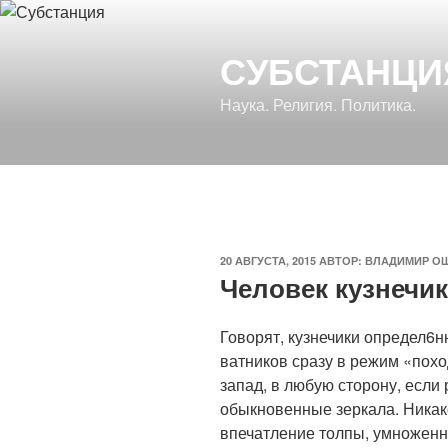
Перейти
к
СУБСТАНЦИ
содержимому
Наука. Религия. Политика.
ОПУБЛИКОВАНО
20 АВГУСТА, 2015
АВТОР:
ВЛАДИМИР О
Человек кузнечик
Говорят, кузнечики определ6н
ватников сразу в режим «похо
запад, в любую сторону, если
обыкновенные зеркала. Никак
впечатление толпы, умноженно