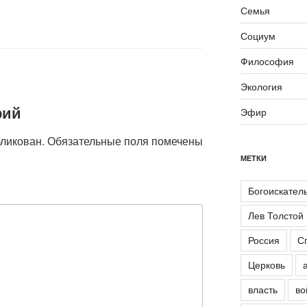
Семья
Социум
Философия
Экология
рий
Эфир
бликован.
Обязательные поля помечены
МЕТКИ
Богоискател
Лев Толстой
Россия
С
Церковь
власть
во