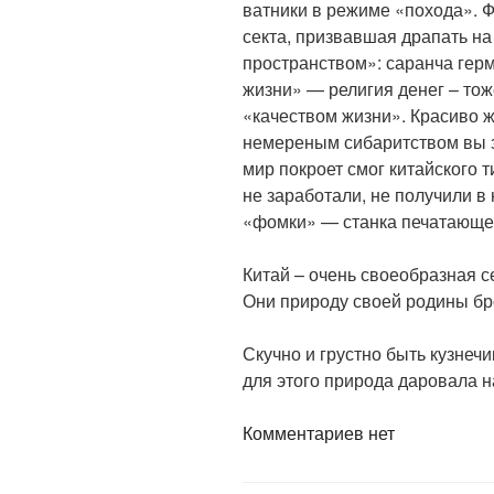
ватники в режиме «похода». 
секта, призвавшая драпать на
пространством»: саранча герм
жизни» — религия денег – тож
«качеством жизни». Красиво ж
немереным сибаритством вы з
мир покроет смог китайского т
не заработали, не получили в
«фомки» — станка печатающе
Китай – очень своеобразная с
Они природу своей родины бр
Скучно и грустно быть кузнеч
для этого природа даровала н
Комментариев нет