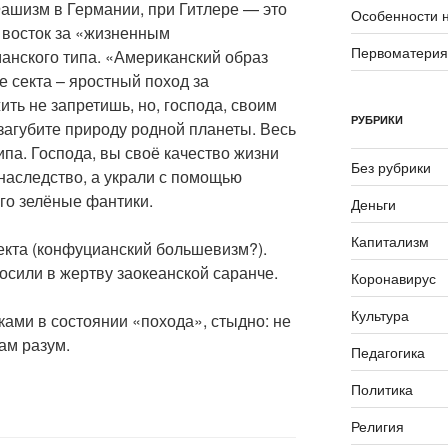
Фашизм в Германии, при Гитлере — это
Особенности 
 восток за «жизненным
Первоматери
анского типа. «Американский образ
е секта – яростный поход за
ить не запретишь, но, господа, своим
РУБРИКИ
агубите природу родной планеты. Весь
ипа. Господа, вы своё качество жизни
Без рубрики
 наследство, а украли с помощью
го зелёные фантики.
Деньги
Капитализм
екта (конфуцианский большевизм?).
осили в жертву заокеанской саранче.
Коронавирус
Культура
иками в состоянии «похода», стыдно: не
ам разум.
Педагогика
Политика
Религия