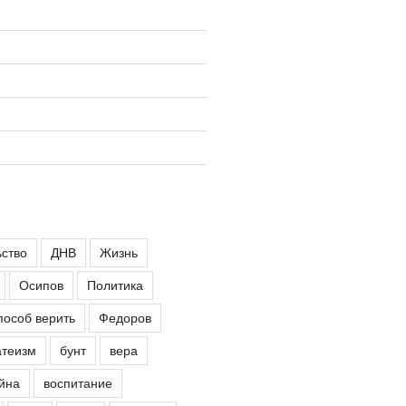
ьство
ДНВ
Жизнь
Осипов
Политика
пособ верить
Федоров
атеизм
бунт
вера
йна
воспитание