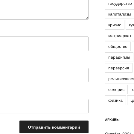
государство
капитализм
кризис
ку
матриархат
общество
парадигмы
перверсия
религиознос
солярис
физика
ц
АРХИВЫ
Октябрь 2021