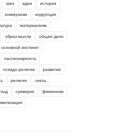
грех
идеи
история
коммунизм
коррупция
льтура
материализм
образ мысли
общее дело
основной инстинкт
пассионарность
псевдо-религии
развитие
ть
религия
секты
стыд
суеверия
феминизм
ивилизация