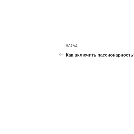
Навигация
Предыдущая
НАЗАД
по
запись:
Как включить пассионарность
записям