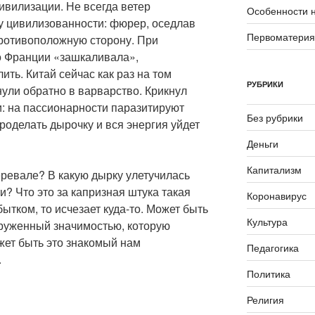
цивилизации. Не всегда ветер
Особенности 
ну цивилизованности: фюрер, оседлав
Первоматери
противоположную сторону. При
о Франции «зашкаливала»,
лить. Китай сейчас как раз на том
РУБРИКИ
ули обратно в варварство. Крикнул
: на пассионарности паразитируют
Без рубрики
роделать дырочку и вся энергия уйдет
Деньги
Капитализм
еревале? В какую дырку улетучилась
? Что это за капризная штука такая
Коронавирус
бытком, то исчезает
куда-то
. Может быть
Культура
руженный значимостью, которую
жет быть это знакомый нам
Педагогика
.
Политика
Религия