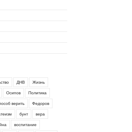
ьство
ДНВ
Жизнь
Осипов
Политика
пособ верить
Федоров
атеизм
бунт
вера
йна
воспитание