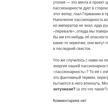
утопия — это мечта и проект 
пассионарности дует в сторо
этот ветер, гнал Германию в 
Наполеоне пассионарность в
но император не знал, куда ру
«перевале», откуда мы поверн
бы им
кто-нибудь
об опасности
какие-то
червячки, они могут п
в последний свисток.
Что же случилось с нами на п
энергия нашей пассионарности
«пассионарность»? То её с из
это фантомный термин, перег
пытаются в него впихнуть. Мо
энтузиазм?
(а это что такое?)
Комментариев нет