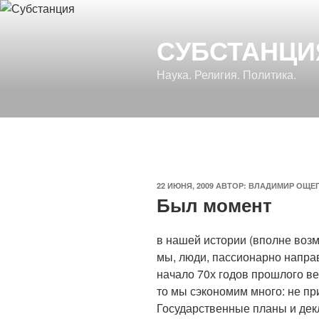
Перейти
к
СУБСТАНЦИ
содержимому
Наука. Религия. Политика.
ОПУБЛИКОВАНО
22 ИЮНЯ, 2009
АВТОР:
ВЛАДИМИР ОЩЕ
Был момент
в нашей истории (вполне возм
мы, люди, пассионарно направ
начало 70х годов прошлого век
то мы сэкономим много: не пр
Государственные планы и декл