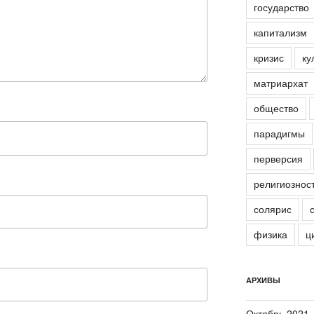
государство
капитализм
кризис
ку
матриархат
общество
парадигмы
перверсия
религиознос
солярис
физика
ц
АРХИВЫ
Октябрь 2021