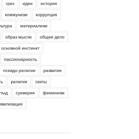
грех
идеи
история
коммунизм
коррупция
льтура
материализм
образ мысли
общее дело
основной инстинкт
пассионарность
псевдо-религии
развитие
ть
религия
секты
стыд
суеверия
феминизм
ивилизация