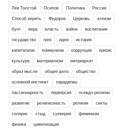
Лев Толстой
Осипов
Политика
Россия
Способ верить
Федоров
Церковь
атеизм
бунт
вера
власть
война
воспитание
государство
грех
идеи
история
капитализм
коммунизм
коррупция
кризис
культура
материализм
матриархат
образ мысли
общее дело
общество
основной инстинкт
парадигмы
пассионарность
перверсия
псевдо-религии
развитие
религиозность
религия
секты
солярис
стыд
суеверия
феминизм
физика
цивилизация