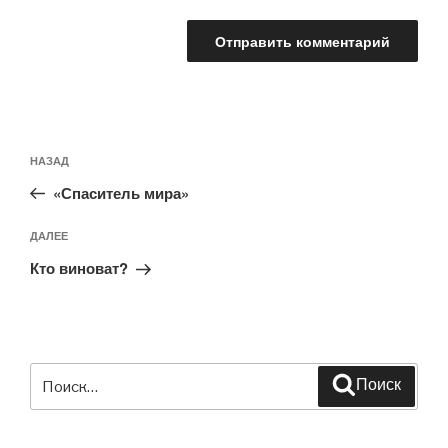
Навигация
Предыдущая
НАЗАД
по
запись:
записям
«Спаситель мира»
Следующая
ДАЛЕЕ
запись
Кто виноват?
Искать:
Поиск