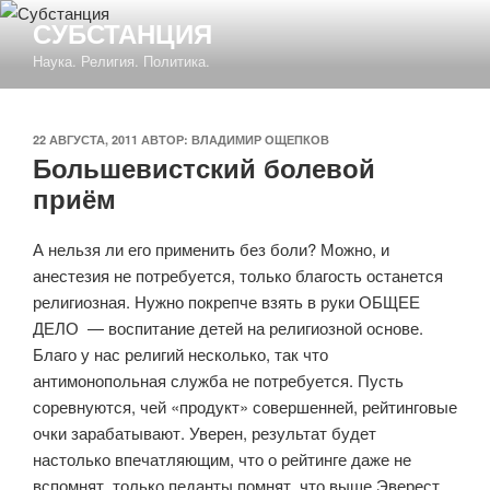
Перейти
СУБСТАНЦИЯ
к
Наука. Религия. Политика.
содержимому
ОПУБЛИКОВАНО
22 АВГУСТА, 2011
АВТОР:
ВЛАДИМИР ОЩЕПКОВ
Большевистский болевой
приём
А нельзя ли его применить без боли? Можно, и
анестезия не потребуется, только благость останется
религиозная. Нужно покрепче взять в руки ОБЩЕЕ
ДЕЛО — воспитание детей на религиозной основе.
Благо у нас религий несколько, так что
антимонопольная служба не потребуется. Пусть
соревнуются, чей «продукт» совершенней, рейтинговые
очки зарабатывают. Уверен, результат будет
настолько впечатляющим, что о рейтинге даже не
вспомнят, только педанты помнят, что выше Эверест