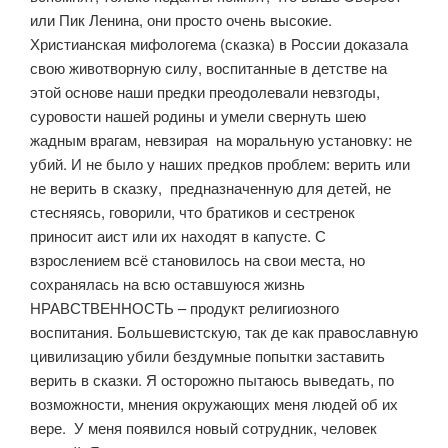
или Пик Ленина, они просто очень высокие.
Христианская мифологема (сказка) в России доказала
свою животворную силу, воспитанные в детстве на
этой основе наши предки преодолевали невзгоды,
суровости нашей родины и умели свернуть шею
жадным врагам, невзирая на моральную установку: не
убий. И не было у наших предков проблем: верить или
не верить в сказку, предназначенную для детей, не
стесняясь, говорили, что братиков и сестренок
приносит аист или их находят в капусте. С
взрослением всё становилось на свои места, но
сохранялась на всю оставшуюся жизнь
НРАВСТВЕННОСТЬ – продукт религиозного
воспитания. Большевистскую, так де как православную
цивилизацию убили бездумные попытки заставить
верить в сказки. Я осторожно пытаюсь выведать, по
возможности, мнения окружающих меня людей об их
вере. У меня появился новый сотрудник, человек