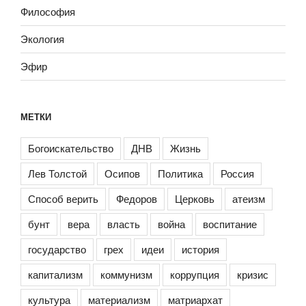
Философия
Экология
Эфир
МЕТКИ
Богоискательство
ДНВ
Жизнь
Лев Толстой
Осипов
Политика
Россия
Способ верить
Федоров
Церковь
атеизм
бунт
вера
власть
война
воспитание
государство
грех
идеи
история
капитализм
коммунизм
коррупция
кризис
культура
материализм
матриархат