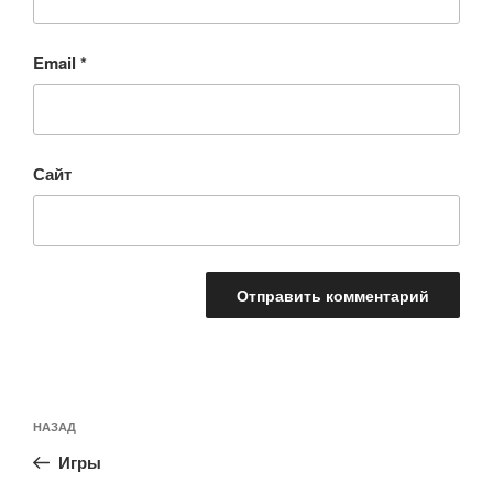
Email
*
Сайт
Навигация
Предыдущая
НАЗАД
по
запись:
записям
Игры