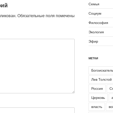
рий
Семья
Социум
бликован.
Обязательные поля помечены
Философия
Экология
Эфир
МЕТКИ
Богоискател
Лев Толстой
Россия
С
Церковь
власть
во