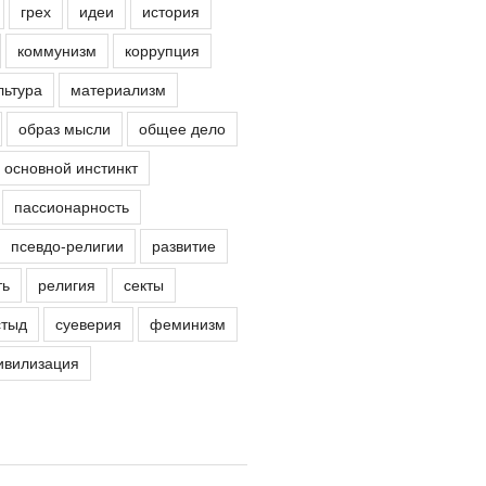
грех
идеи
история
коммунизм
коррупция
льтура
материализм
образ мысли
общее дело
основной инстинкт
пассионарность
псевдо-религии
развитие
ть
религия
секты
стыд
суеверия
феминизм
ивилизация