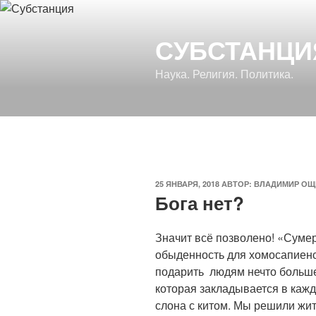
Перейти
к
СУБСТАНЦИ
содержимому
Наука. Религия. Политика.
ОПУБЛИКОВАНО
25 ЯНВАРЯ, 2018
АВТОР:
ВЛАДИМИР ОЩ
Бога нет?
Значит всё позволено! «Сумер
обыденность для хомосапиенс
подарить
людям нечто больше
которая закладывается в кажд
слона с китом. Мы решили жит