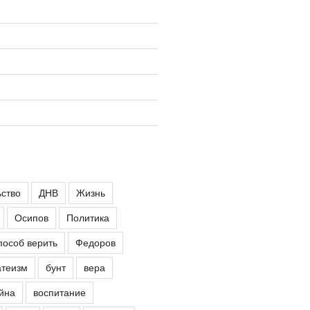
ьство
ДНВ
Жизнь
Осипов
Политика
пособ верить
Федоров
атеизм
бунт
вера
йна
воспитание