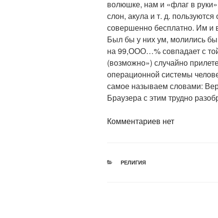
волюшке, нам и «флаг в руки»
слон, акула и т. д. пользуютс
совершенно бесплатно. Им и в
Был бы у них ум, молились бы
на 99,ООО…% совпадает с той
(возможно») случайно прилете
операционной системы челове
самое называем словами: Вер
Браузера с этим трудно разоб
Комментариев нет
РУБРИКИ
РЕЛИГИЯ