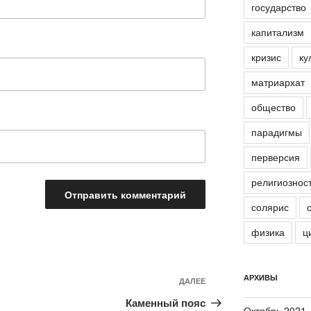
государство
капитализм
кризис
ку
матриархат
общество
парадигмы
перверсия
религиознос
солярис
физика
ц
АРХИВЫ
ДАЛЕЕ
Следующая
запись
Каменный пояс
Октябрь 2021