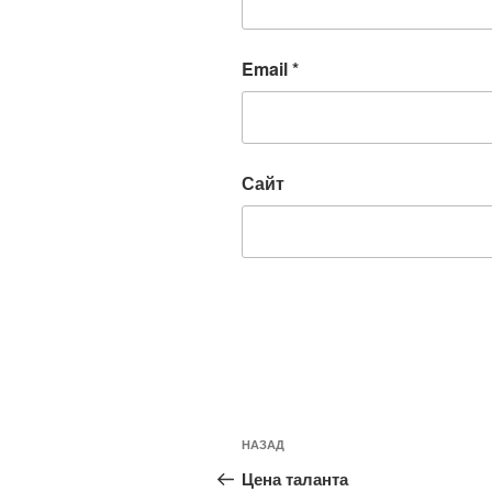
Email
*
Сайт
Навигация
Предыдущая
НАЗАД
по
запись:
Цена таланта