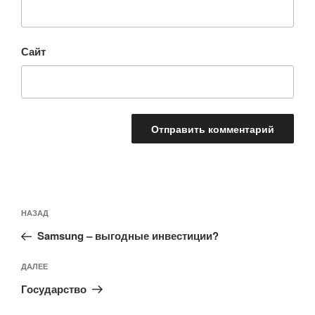
Сайт
Навигация
Предыдущая
НАЗАД
по
запись:
записям
Samsung – выгодные инвестиции?
Следующая
ДАЛЕЕ
запись
Государство