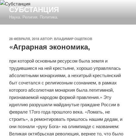
Перейти
СУБСТАНЦИЯ
к
Наука. Религия. Политика.
содержимому
ОПУБЛИКОВАНО
28 ФЕВРАЛЯ, 2018
АВТОР:
ВЛАДИМИР ОЩЕПКОВ
«Аграрная экономика,
при которой основным ресурсом была земля и
трудившиеся на ней крестьяне, хорошо управлялась
абсолютными монархиями, а нехитрый крестьянский
быт сочетался с религиозным сознанием, в рамках
которого абсолютная монархия была легитимной,
признаваемой народом формой правления.» Эту
идиллию разрушили майданутые граждане России в
феврале 17ого года прошлого века. «Ломать, не
строить», а ремонтировать пришлось нашим дедам, и
они познали «руку Бога» на олимпиаде с названием:
Великая октябрьская революция, вернее то, что было