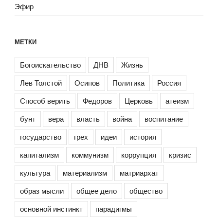
Эфир
МЕТКИ
Богоискательство
ДНВ
Жизнь
Лев Толстой
Осипов
Политика
Россия
Способ верить
Федоров
Церковь
атеизм
бунт
вера
власть
война
воспитание
государство
грех
идеи
история
капитализм
коммунизм
коррупция
кризис
культура
материализм
матриархат
образ мысли
общее дело
общество
основной инстинкт
парадигмы