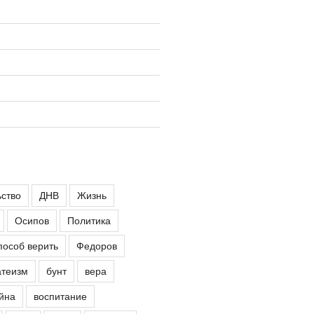
ьство
ДНВ
Жизнь
Осипов
Политика
пособ верить
Федоров
атеизм
бунт
вера
йна
воспитание