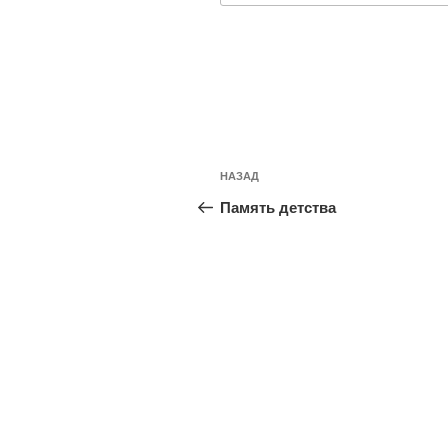
Навигация
Предыдущая
НАЗАД
по
запись:
Память детства
записям