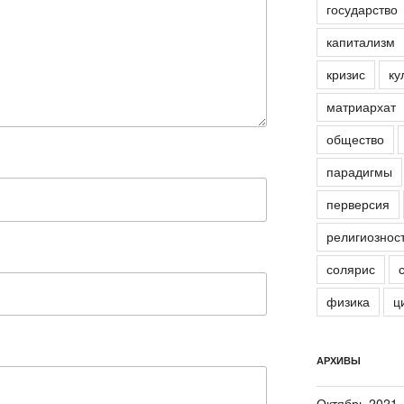
государство
капитализм
кризис
ку
матриархат
общество
парадигмы
перверсия
религиознос
солярис
физика
ц
АРХИВЫ
Октябрь 2021