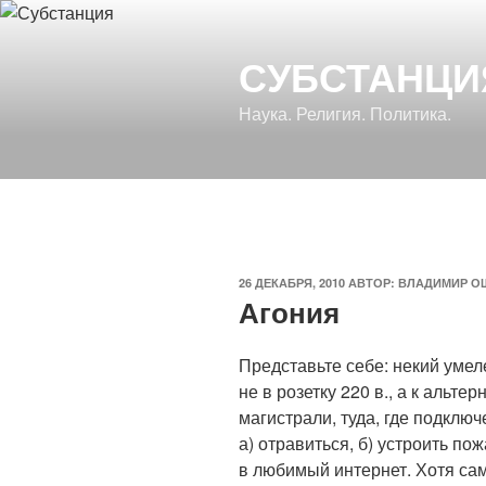
Перейти
к
СУБСТАНЦИ
содержимому
Наука. Религия. Политика.
ОПУБЛИКОВАНО
26 ДЕКАБРЯ, 2010
АВТОР:
ВЛАДИМИР О
Агония
Представьте себе: некий уме
не в розетку 220 в., а к альте
магистрали, туда, где подключ
а) отравиться, б) устроить пож
в любимый интернет. Хотя са