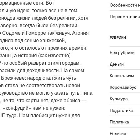
формационные сети. Вот
Особенности 
льную идею, только все не в том
Первоматери
риодов жизни людей без религии, хотя
аверно, всегда были без религии.
 Содоме и Гоморре так живуч. Агония
РУБРИКИ
ходила под сенью ханжеской,
ого, что осталось от прежних времен.
Без рубрики
аны, а история (как известно)
й-то особый разврат этим городам,
Деньги
красили для доходчивости. На самом
Капитализм
и Брежневе: народ стал жить чуть
в стала не соответствовать новой
Коронавирус
уководство не могло указать путь, типа
Культура
, не то, что карты нет, даже абриса —
, «конфуций» нам не нужен:
Педагогика
НЕ туда. Нам плебисцит нужен для
Политика
Религия