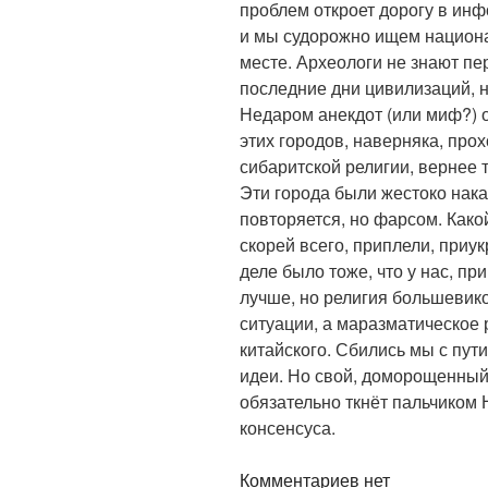
проблем откроет дорогу в ин
и мы судорожно ищем национа
месте. Археологи не знают пе
последние дни цивилизаций, н
Недаром анекдот (или миф?) о
этих городов, наверняка, про
сибаритской религии, вернее т
Эти города были жестоко наказ
повторяется, но фарсом. Како
скорей всего, приплели, приу
деле было тоже, что у нас, пр
лучше, но религия большевико
ситуации, а маразматическое р
китайского. Сбились мы с пути
идеи. Но свой, доморощенный
обязательно ткнёт пальчиком 
консенсуса.
Комментариев нет