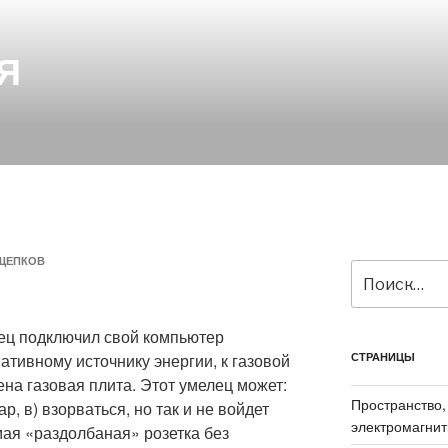
Я
ЩЕПКОВ
Искать:
лец подключил свой компьютер
рнативному источнику энергии, к газовой
СТРАНИЦЫ
ена газовая плита. Этот умелец может:
Пространство,
ар, в) взорваться, но так и не войдет
электромагнит
мая «раздолбаная» розетка без