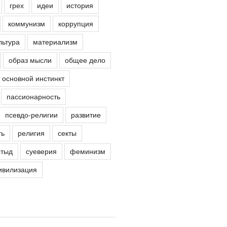
грех
идеи
история
коммунизм
коррупция
льтура
материализм
образ мысли
общее дело
основной инстинкт
пассионарность
псевдо-религии
развитие
ть
религия
секты
стыд
суеверия
феминизм
ивилизация