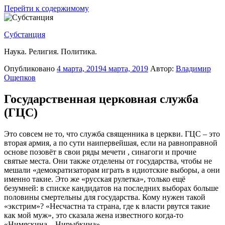
Перейти к содержимому
Субстанция
Наука. Религия. Политика.
Опубликовано
4 марта, 2019
4 марта, 2019
Автор:
Владимир
Ощепков
Государственная церковная служба
(ГЦС)
Это совсем не то, что служба священника в церкви. ГЦС – это
вторая армия, а по сути наипервейшая, если на равноправной
основе позовёт в свои ряды мечети , синагоги и прочие
святые места. Они также отделены от государства, чтобы не
мешали «демократизаторам играть в идиотские выборы, а они
именно такие. Это же «русская рулетка», только ещё
безумней: в списке кандидатов на последних выборах больше
половины смертельны для государства. Кому нужен такой
«экстрим»? «Несчастна та страна, где к власти рвутся такие
как мой муж», это сказала жена известного когда-то
«Нимяскина – Нирыбкина».