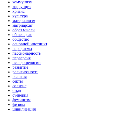
коммунизм
коррупция
кризис
культура
материализм
матриархат
образ мысли
общее дело
общество
основной инстинкт
парадигмы
пассионарность
перверсия
псевдо-религии
развитие
религиозность
религия
секты
солярис
стыд
суеверия
феминизм
физика
цивилизация